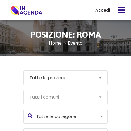
Accedi
Cerca
POSIZIONE:
ROMA
evento
Home
Evento
Cos’è
In
Tutte le province
Agenda
Tutti i comuni
Come
funziona
Tutte le categorie