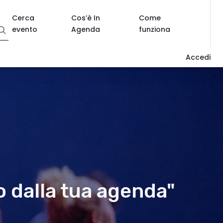
Cerca
Cos’è In
Come
evento
Agenda
funziona
Accedi
o dalla tua agenda"