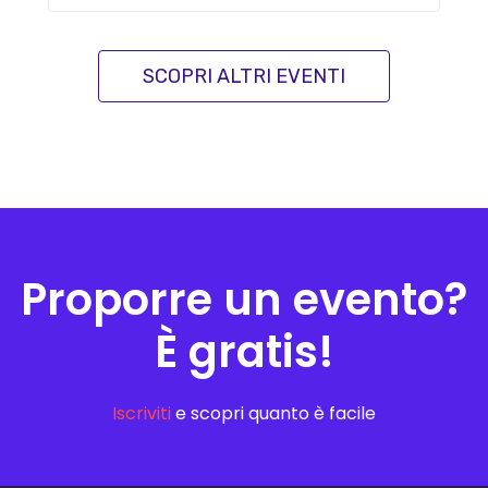
SCOPRI ALTRI EVENTI
Proporre un evento?
È gratis!
Iscriviti
e scopri quanto è facile