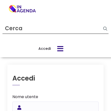
Cerca
evento
Accedi
Cos’è
In
Agenda
Accedi
Come
funziona
Nome utente