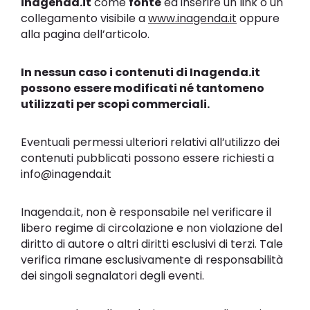
inagenda.it
come
fonte
ed inserire un link o un
Terzi
collegamento visibile a
​www.inagenda.it
oppure
alla pagina dell’articolo.
Ulteriori
In nessun caso i contenuti di​ Inagenda.it
informazioni
possono esser​e modificati né tantomeno
utilizzati per scopi commerciali.
Eventuali permessi ulteriori relativi all’utilizzo dei
Terminologia
contenuti pubblicati possono essere richiesti a ​
legale
info@inagenda.it
​Inagenda.it, non è responsabile nel verificare il
libero regime di circolazione e non violazione del
Licenza
diritto di autore o altri diritti esclusivi di terzi. Tale
sui
verifica rimane esclusivamente di responsabilità
contenuti
dei singoli segnalatori degli eventi.