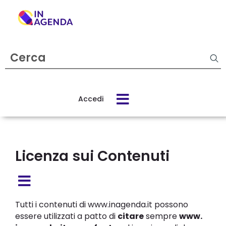
Cerca
Privacy
evento
policy
Accedi
Cos’è
Trattamento
In
dei
Agenda
Dati
Licenza sui Contenuti
Come
Funzionalità
funziona
Tutti i contenuti di ​www.inagenda.it possono
e
essere utilizzati a patto di
citare
sempre ​
www.​​
Servizi