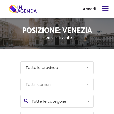
Accedi
Cerca
POSIZIONE:
VENEZIA
evento
Home
Evento
Cos’è
In
Tutte le province
Agenda
Tutti i comuni
Come
funziona
Tutte le categorie