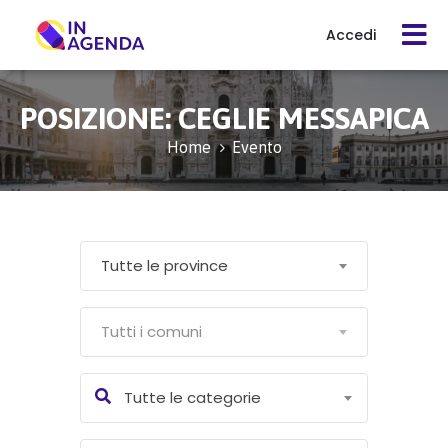
Accedi
Cerca
POSIZIONE:
CEGLIE MESSAPICA
evento
Home
Evento
Cos’è
In
Tutte le province
Agenda
Tutti i comuni
Come
funziona
Tutte le categorie