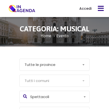
Accedi
Cerca
CATEGORIA:
MUSICAL
evento
Home
Evento
Cos’è
In
Tutte le province
Agenda
Tutti i comuni
Come
funziona
Spettacoli