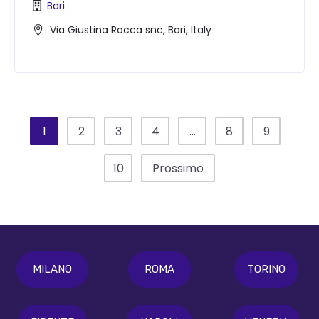
Bari
Via Giustina Rocca snc, Bari, Italy
1
2
3
4
…
8
9
10
Prossimo
MILANO
ROMA
TORINO