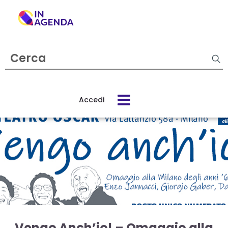
Cerca
evento
Accedi
Cos’è
In
Agenda
Come
funziona
Vengo Anch’io! – Omaggio alla