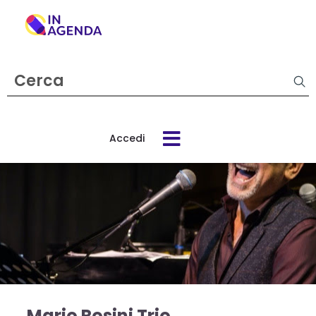
Cerca
evento
Accedi
Cos’è
In
Agenda
Come
funziona
Mario Rosini Trio