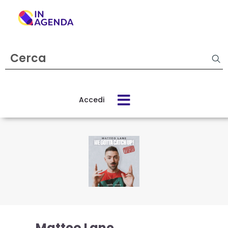
Cerca
evento
Accedi
Cos’è
In
Agenda
Come
funziona
Matteo Lane