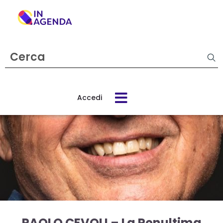
Cerca
evento
Accedi
Cos’è
In
Agenda
Come
funziona
PAOLO CEVOLI – La Penultima