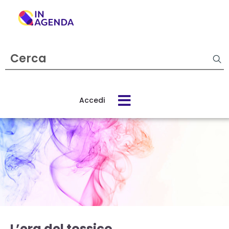
Cerca
evento
Accedi
Cos’è
In
Agenda
Come
funziona
L’era del tossico