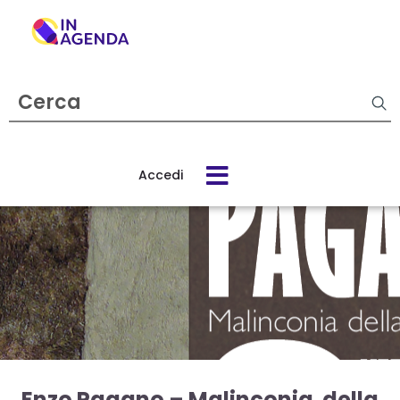
Cerca
evento
Accedi
Cos’è
In
Agenda
Come
funziona
Enzo Pagano – Malinconia della