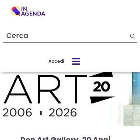
Cerca
evento
Accedi
Cos’è
In
Agenda
Come
funziona
Dep Art Gallery. 20 Anni