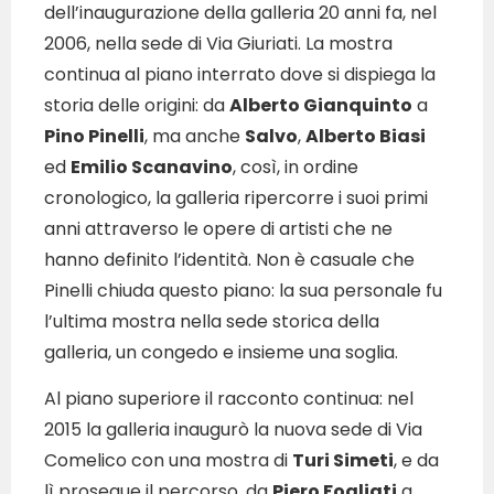
dell’inaugurazione della galleria 20 anni fa, nel
2006, nella sede di Via Giuriati. La mostra
continua al piano interrato dove si dispiega la
storia delle origini: da
Alberto Gianquinto
a
Pino Pinelli
, ma anche
Salvo
,
Alberto Biasi
ed
Emilio Scanavino
, così, in ordine
cronologico, la galleria ripercorre i suoi primi
anni attraverso le opere di artisti che ne
hanno definito l’identità. Non è casuale che
Pinelli chiuda questo piano: la sua personale fu
l’ultima mostra nella sede storica della
galleria, un congedo e insieme una soglia.
Al piano superiore il racconto continua: nel
2015 la galleria inaugurò la nuova sede di Via
Comelico con una mostra di
Turi Simeti
, e da
lì prosegue il percorso, da
Piero Fogliati
a