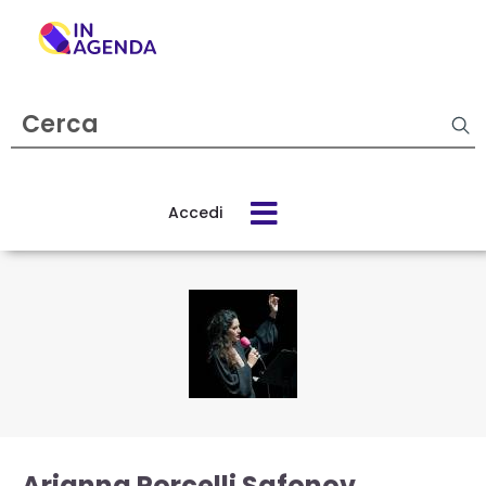
Cerca
evento
Accedi
Cos’è
In
Agenda
Come
funziona
Arianna Porcelli Safonov