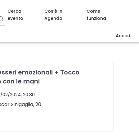
Cerca
Cos’è In
Come
evento
Agenda
funziona
Accedi
sseri emozionali + Tocco
to con le mani
3/02/2024
, 20:30
scar Sinigaglia, 20