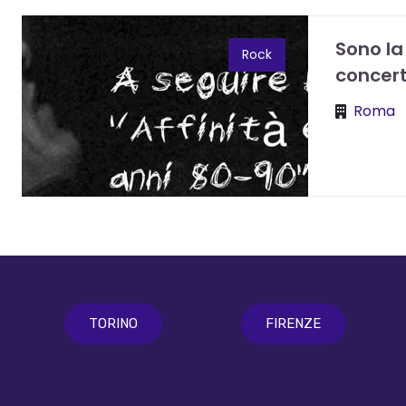
Sono la 
Rock
concer
Roma
TORINO
FIRENZE