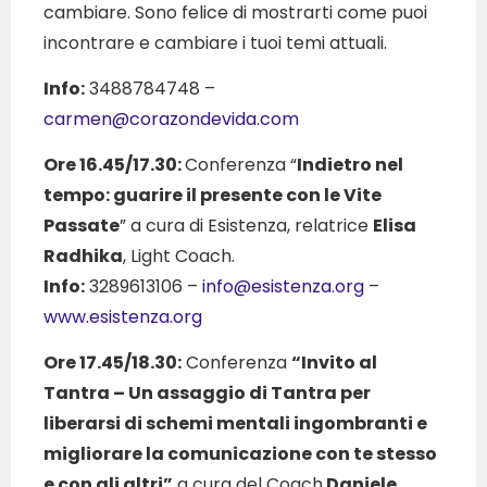
cambiare. Sono felice di mostrarti come puoi
incontrare e cambiare i tuoi temi attuali.
Info:
3488784748 –
carmen@corazondevida.com
Ore 16.45/17.30:
Conferenza “
Indietro nel
tempo: guarire il presente con le Vite
Passate
” a cura di Esistenza, relatrice
Elisa
Radhika
, Light Coach.
Info:
3289613106 –
info@esistenza.org
–
www.esistenza.org
Ore 17.45/18.30:
Conferenza
“Invito al
Tantra – Un assaggio di Tantra per
liberarsi di schemi mentali ingombranti e
migliorare la comunicazione con te stesso
e con gli altri”
a cura del Coach
Daniele