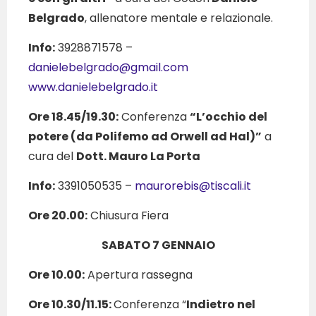
Belgrado
, allenatore mentale e relazionale.
Info:
3928871578 –
danielebelgrado@gmail.com
www.danielebelgrado.it
Ore 18.45/19.30:
Conferenza
“L’occhio del
potere (da Polifemo ad Orwell ad Hal)”
a
cura del
Dott. Mauro La Porta
Info:
3391050535 –
maurorebis@tiscali.it
Ore 20.00:
Chiusura Fiera
SABATO 7 GENNAIO
Ore 10.00:
Apertura rassegna
Ore 10.30/11.15:
Conferenza “
Indietro nel