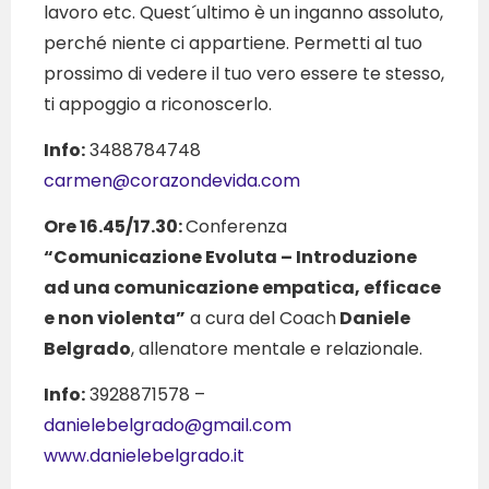
lavoro etc. Quest´ultimo è un inganno assoluto,
perché niente ci appartiene. Permetti al tuo
prossimo di vedere il tuo vero essere te stesso,
ti appoggio a riconoscerlo.
Info:
3488784748
carmen@corazondevida.com
Ore 16.45/17.30:
Conferenza
“Comunicazione Evoluta – Introduzione
ad una comunicazione empatica, efficace
e non violenta”
a cura del Coach
Daniele
Belgrado
, allenatore mentale e relazionale.
Info:
3928871578 –
danielebelgrado@gmail.com
www.danielebelgrado.it