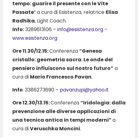
tempo: guarire il presente con le Vite
Passate
” a cura di Esistenza, relatrice
Elisa
Radhika
, Light Coach.
Info:
3289613106 –
info@esistenza.org
–
www.esistenza.org
Ore 11.30/12.15:
Conferenza
“Genesa
cristallo: geometria sacra. Le onde del
pensiero influiscono sul nostro futuro”
a
cura di
Mario Francesco Pavan
.
Info
: 3386273690 –
pavanzupi@yahoo.it
Ore 12.30/13.15:
Conferenza
“Iridologia: dalla
prevenzione alle diverse applicazioni di
una tecnica antica in tempi moderni”
a
cura di
Veruschka Moncini
.