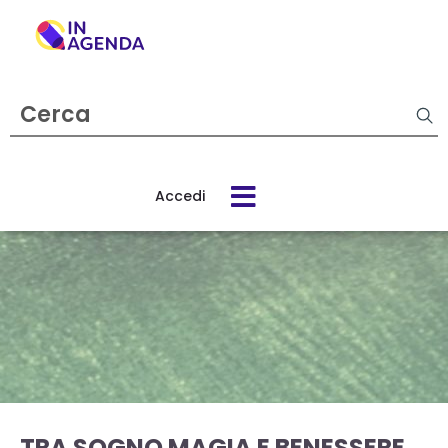
Cerca
evento
Accedi
Cos’è
In
Agenda
Come
funziona
TRA SOGNO MAGIA E BENESSERE