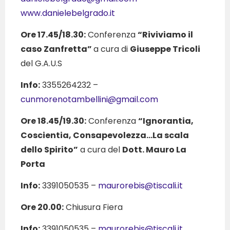
www.danielebelgrado.it
Ore 17.45/18.30:
Conferenza
“Riviviamo il
caso Zanfretta”
a cura di
Giuseppe Tricoli
del G.A.U.S
Info:
3355264232 –
cunmorenotambellini@gmail.com
Ore 18.45/19.30:
Conferenza
“Ignorantia,
Coscientia, Consapevolezza…La scala
dello Spirito”
a cura del
Dott. Mauro La
Porta
Info:
3391050535 –
maurorebis@tiscali.it
Ore 20.00:
Chiusura Fiera
Info:
3391050535 –
maurorebis@tiscali.it