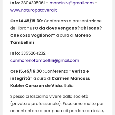
Info:
3804395061 –
moncini.v@gmail.com
–
www.naturopatavera.it
Ore 14.45/15.30:
Conferenza e presentazione
del libro
“UFO da dove vengono? Chi sono?
Che cosa vogliono?”
a cura di
Moreno
Tambellini
Info:
3355264232 –
cunmorenotambellini@gmail.com
Ore 15.45/16.30 :
Conferenza
“Verita e
integrità“
a cura di
Carmen Mancosu
Kübler Corazon de Vida
, Italia
Spesso ci lasciamo vivere dalla società
(privata e professionale). Facciamo molto per
accontentare o per paura di perdere amicizie,