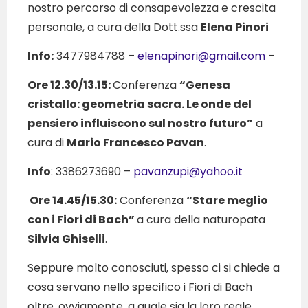
nostro percorso di consapevolezza e crescita
personale, a cura della Dott.ssa
Elena Pinori
Info:
3477984788 –
elenapinori@gmail.com
–
Ore 12.30/13.15:
Conferenza
“Genesa
cristallo: geometria sacra. Le onde del
pensiero influiscono sul nostro futuro”
a
cura di
Mario Francesco Pavan
.
Info
: 3386273690 –
pavanzupi@yahoo.it
Ore 14.45/15.30:
Conferenza
“Stare meglio
con i Fiori di Bach”
a cura della naturopata
Silvia Ghiselli
.
Seppure molto conosciuti, spesso ci si chiede a
cosa servano nello specifico i Fiori di Bach
oltre, ovviamente, a quale sia la loro reale