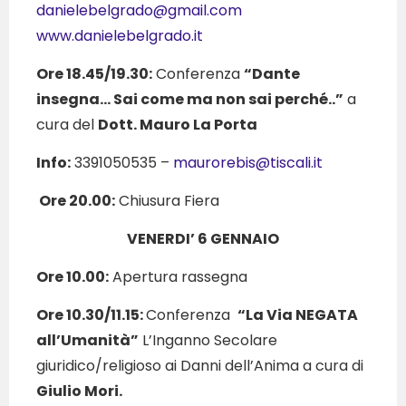
danielebelgrado@gmail.com
www.danielebelgrado.it
Ore 18.45/19.30:
Conferenza
“Dante
insegna… Sai come ma non sai perché..”
a
cura del
Dott. Mauro La Porta
Info:
3391050535 –
maurorebis@tiscali.it
Ore 20.00:
Chiusura Fiera
VENERDI’ 6 GENNAIO
Ore 10.00:
Apertura rassegna
Ore 10.30/11.15:
Conferenza
“La Via NEGATA
all’Umanità”
L’Inganno Secolare
giuridico/religioso ai Danni dell’Anima a cura di
Giulio Mori.