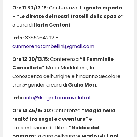
Ore 11.30/12.15:
Conferenza
L’ignoto ci parla
– “Le dirette dei nostri fratelli dello spazio”
a cura di
Ilaria Centoni
Info:
3355264232 –
cunmorenotambellini@gmail.com
Ore 12.30/13.15:
Conferenza
“Il Femminile
Cancellato”
Maria Maddalena, la
Conoscenza dell’Origine e l’Inganno Secolare
trans-gender a cura di
Giulio Mori.
Info:
info@ilsegretomairivelato.it
Ore 14.45/15.30:
Conferenza
“Magia nella
realtà fra sogni e avventure”
e
presentazione del libro
“Nebbie dal
passato”
a cura dell’autore
Mario Giuliani