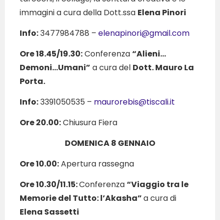
immagini a cura della Dott.ssa
Elena Pinori
Info:
3477984788 –
elenapinori@gmail.com
Ore 18.45/19.30:
Conferenza
“Alieni…
Demoni…Umani”
a cura del
Dott. Mauro La
Porta.
Info:
3391050535 –
maurorebis@tiscali.it
Ore 20.00:
Chiusura Fiera
DOMENICA 8 GENNAIO
Ore 10.00:
Apertura rassegna
Ore 10.30/11.15:
Conferenza
“Viaggio tra le
Memorie del Tutto: l’Akasha”
a cura di
Elena Sassetti