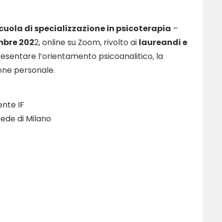
cuola di specializzazione in psicoterapia
–
mbre 202
2, online su Zoom, rivolto ai
laureandi e
esentare l’orientamento psicoanalitico, la
zione personale.
ente IF
 sede di Milano