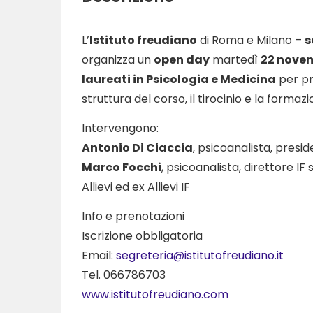
L’
Istituto freudiano
di Roma e Milano –
s
organizza un
open day
martedì
22 nove
laureati in Psicologia e Medicina
per pr
struttura del corso, il tirocinio e la forma
Intervengono:
Antonio Di Ciaccia
, psicoanalista, presid
Marco Focchi
, psicoanalista, direttore IF
Allievi ed ex Allievi IF
Info e prenotazioni
Iscrizione obbligatoria
Email:
segreteria@istitutofreudiano.it
Tel. 066786703
www.istitutofreudiano.com