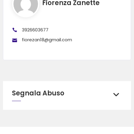
Fiorenza Zanette
3926603677
fiorezan18@gmail.com
Segnala Abuso