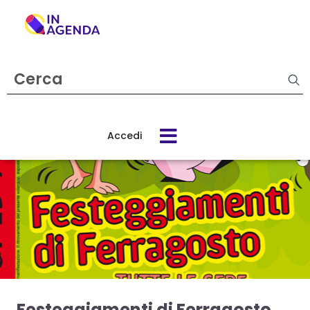
Cerca
evento
Accedi
Cos’è
In
Agenda
Come
funziona
Festeggiamenti di Ferragosto