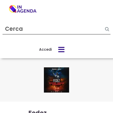
Cerca
evento
Accedi
Cos’è
In
Agenda
Come
funziona
Fedez