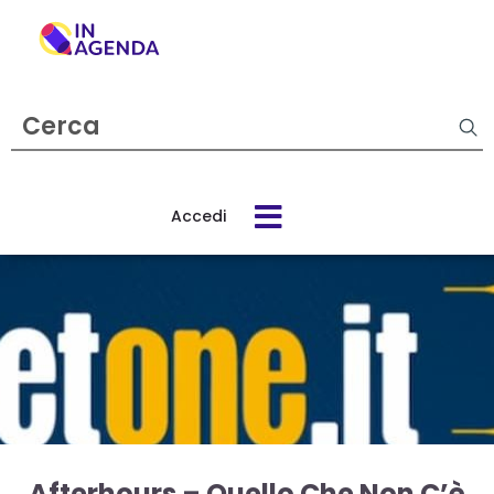
Cerca
evento
Accedi
Cos’è
In
Agenda
Come
funziona
Afterhours – Quello Che Non C’è