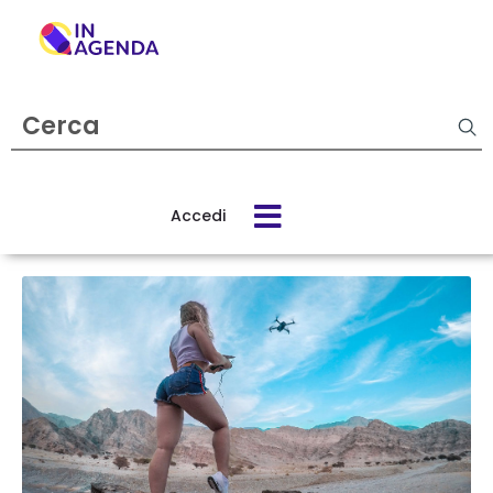
Cerca
evento
Accedi
Cos’è
In
Agenda
Come
funziona